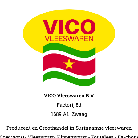
VICO Vleeswaren B.V.
Factorij 8d
1689 AL. Zwaag
Producent en Groothandel in Surinaamse vleeswaren
Bloedworst- Vleesworst- Kippenworst - Zoutvlees - Fa-chon